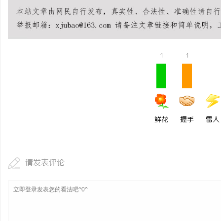
贝净 AC 国际医疗实验室，标准化研发体系
550FC45耐磨改性颗
全解析
讯
1
1
鲜花
握手
雷人
网
请发表评论