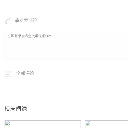
全面解析2828电影网：影视资源的丰富宝库
在线影院的崛起与未来发
及其使用指南
请发表评论
讯
全部评论
网
相关阅读