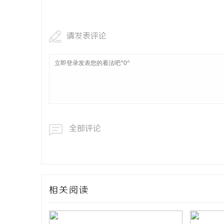
化研发体系
550FC45耐磨改性颗粒：提升耐磨性能
商标购买
请发表评论
讯
全部评论
网
相关阅读