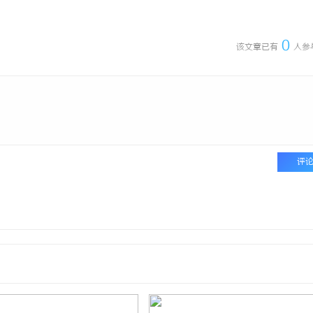
：即买即用，规避侵权风险
武汉配眼镜 上海配眼镜
0
该文章已有
人参
评