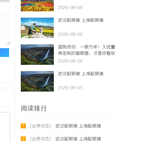
与评论
2026-08-06
武汉配眼镜 上海配眼镜
2026-08-06
温婉灵动，一眼万年！久匠量
论
身定制的眉眼唇，才是你整张
脸的点睛之笔！淡颜系女生的
2026-08-06
气质加分项
武汉配眼镜 上海配眼镜
2026-08-05
阅读排行
1
[业界动态]
武汉配眼镜 上海配眼镜
2
[业界动态]
武汉配眼镜 上海配眼镜