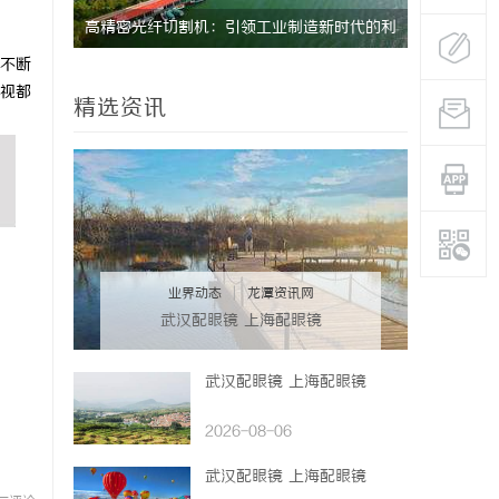
体验之旅
高精密光纤切割机：引领工业制造新时代的利
武汉配眼镜
不断
器
视都
精选资讯
业界动态
|
龙潭资讯网
武汉配眼镜 上海配眼镜
武汉配眼镜 上海配眼镜
2026-08-06
武汉配眼镜 上海配眼镜