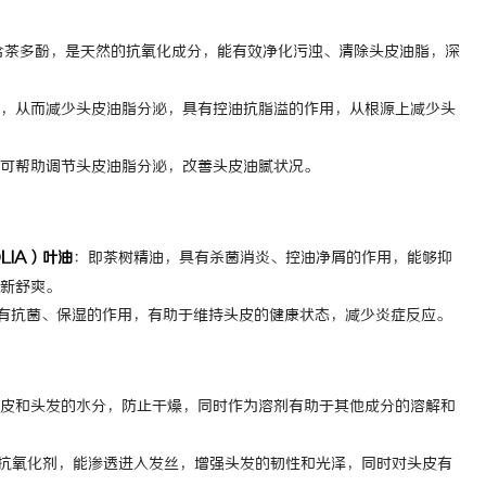
武汉配眼镜 上海配眼镜
武汉配眼镜
含茶多酚，是天然的抗氧化成分，能有效净化污浊、清除头皮油脂，深
，从而减少头皮油脂分泌，具有控油抗脂溢的作用，从根源上减少头
可帮助调节头皮油脂分泌，改善头皮油腻状况。
LIA）叶油
：即茶树精油，具有杀菌消炎、控油净屑的作用，能够抑
新舒爽。
有抗菌、保湿的作用，有助于维持头皮的健康状态，减少炎症反应。
皮和头发的水分，防止干燥，同时作为溶剂有助于其他成分的溶解和
和抗氧化剂，能渗透进入发丝，增强头发的韧性和光泽，同时对头皮有