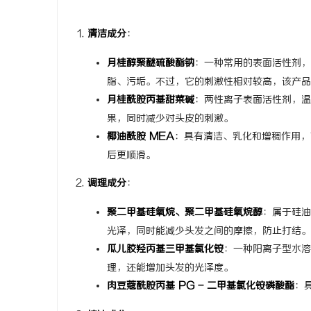
清洁成分
：
月桂醇聚醚硫酸酯钠
：一种常用的表面活性剂，
脂、污垢。不过，它的刺激性相对较高，该产品
潭
月桂酰胺丙基甜菜碱
：两性离子表面活性剂，温
果，同时减少对头皮的刺激。
椰油酰胺 MEA
：具有清洁、乳化和增稠作用，
后更顺滑。
调理成分
：
聚二甲基硅氧烷、聚二甲基硅氧烷醇
：属于硅油
资
光泽，同时能减少头发之间的摩擦，防止打结。
瓜儿胶羟丙基三甲基氯化铵
：一种阳离子型水溶
理，还能增加头发的光泽度。
肉豆蔻酰胺丙基 PG - 二甲基氯化铵磷酸酯
：