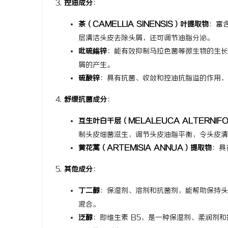
控油成分
：
上海配眼镜
武汉配眼镜 上海配眼镜
茶（CAMELLIA SINENSIS）叶提取物
：富
层清洁头皮去除头屑，还可调节油脂分泌。
讯
吡硫鎓锌
：能有效抑制马拉色菌等微生物的生长
屑的产生。
硫酸锌
：具有抗菌、收敛和控油抗脂溢的作用，
舒缓抗菌成分
：
互生叶白千层（MELALEUCA ALTERNIFO
制头皮细菌滋生，调节头皮油脂平衡，令头皮清
网
黄花蒿（ARTEMISIA ANNUA）提取物
：具
其他成分
：
丁二醇
：保湿剂、溶剂和抗菌剂，能帮助保持头
混合。
泛醇
：即维生素 B5，是一种保湿剂、柔润剂