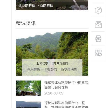
 上海配眼镜
770PF-200纯树脂细粉：优质材
应用
精选资讯
业界动态
|
龙潭资讯网
深入解析不卡电影网：畅享高清影
视体验的最佳选择
揭秘天津私家侦探行业的真实
面貌与服务优势
2026-08-05
探秘成都私家侦探行业：服