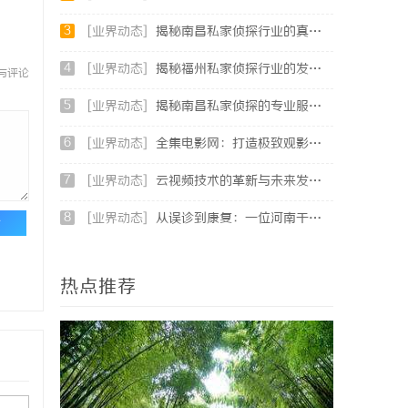
3
[业界动态]
揭秘南昌私家侦探行业的真实面貌与服务价值详解
4
[业界动态]
揭秘福州私家侦探行业的发展与应用现状
与评论
5
[业界动态]
揭秘南昌私家侦探的专业服务与行业现状全面解析
6
[业界动态]
全集电影网：打造极致观影体验的全方位影视平台
7
[业界动态]
云视频技术的革新与未来发展趋势全面解析
8
[业界动态]
从误诊到康复：一位河南干燥综合征患者的艰辛求医路
论
热点推荐