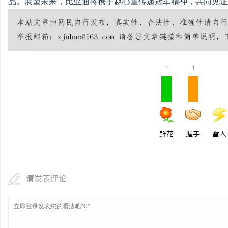
品。展望未来，比亚迪将携手赵心童传递冠军精神，共同见证
1
1
鲜花
握手
雷人
请发表评论