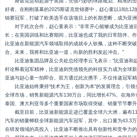
斯诺克运动起源于英国，凭借巧妙的球路规划、精准的击
好者。在刚刚落幕的2025斯诺克世锦赛中，赵心童以18比
锦赛冠军，打破了欧美选手在该项目上的长期垄断，成为亚洲
对于此次合作，赵心童表示：“非常开心能够成为比亚迪
长；在英国训练和比赛期间，比亚迪也成了我的日常陪伴。作
比亚迪在新能源汽车领域取得的成就令人钦佩，这种不断突破
合。未来，我将和比亚迪一道，向新的胜利发起冲击。”
比亚迪集团品牌及公关处总经理李云飞表示：“比亚迪和
杆诠释着冠军精神，比亚迪则凭借领先的科技实力成为全球新
亚迪与赵心童一拍即合。双方通过此次携手，不仅传递冠军精
比亚迪始终秉持“技术为王，创新为本”的发展理念，引领全
全球市场，销售新能源汽车138万台，同比增长47%。在海
泰国、澳大利亚等多个重要国家市场取得突破、销量节节攀升
截至目前，比亚迪新能源足迹已覆盖全球六大洲，遍布110
汽车的销量蝉联全球新能源汽车冠军，其中，出口量为43.3万
在研发领域的高投入，比亚迪不断推出具有创新性和竞争力的