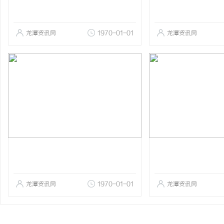
龙潭资讯网
1970-01-01
龙潭资讯网
龙潭资讯网
1970-01-01
龙潭资讯网